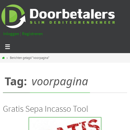
Ga
naar
de
inhoud
Inloggen
|
Registreren
Home
Berichten getagd "voorpagina"
Tag:
voorpagina
Gratis Sepa Incasso Tool