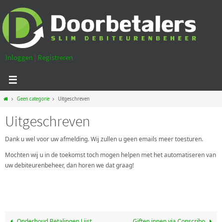
Ga
naar
de
inhoud
Inloggen
|
Registreren
Home
Geen categorie
Uitgeschreven
Uitgeschreven
Dank u wel voor uw afmelding. Wij zullen u geen emails meer toesturen.
Mochten wij u in de toekomst toch mogen helpen met het automatiseren van
uw debiteurenbeheer, dan horen we dat graag!
Onderhoud Betalingen Lijst
Giften innen via Conscribo